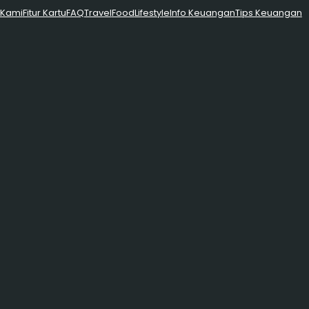
 Kami
Fitur Kartu
FAQ
Travel
Food
Lifestyle
Info Keuangan
Tips Keuangan