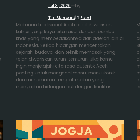
—
by
Jul 31, 2026
in
Tim Skorcard
Food
Makanan tradisional Aceh adalah warisan
M
kuliner yang kaya cita rasa, dengan bumbu
p
khas yang membedakannya dari daerah lain di
c
Indonesia. Setiap hidangan menceritakan
S
sejarah, budaya, dan teknik memasak yang
b
s
telah diwariskan turun-temurun. Jika kamu
d
ingin menjelajahi cita rasa autentik Aceh,
m
t
penting untuk mengenal menu-menu ikonik
m
dan menemukan tempat makan yang
m
menyajikan hidangan asli dengan kualitas…
h