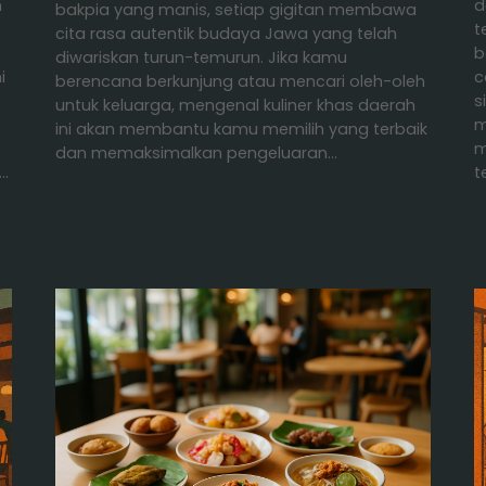
n
d
bakpia yang manis, setiap gigitan membawa
t
cita rasa autentik budaya Jawa yang telah
b
diwariskan turun-temurun. Jika kamu
i
c
berencana berkunjung atau mencari oleh-oleh
s
untuk keluarga, mengenal kuliner khas daerah
m
ini akan membantu kamu memilih yang terbaik
m
dan memaksimalkan pengeluaran…
i…
t