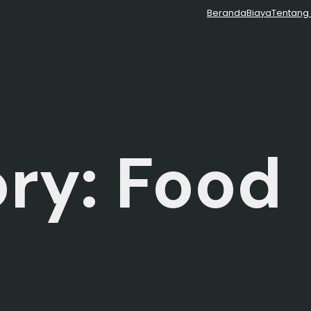
Beranda
Biaya
Tentang
ry:
Food