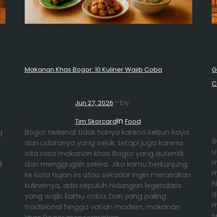
Makanan Khas Bogor: 10 Kuliner Wajib Coba
G
C
—
by
Jun 27, 2026
in
Tim Skorcard
Food
g
Bogor terkenal tidak hanya karena Kebun Raya
G
dan udaranya yang sejuk, tetapi juga karena
u
cita rasa makanan khas Bogor yang autentik
m
i
dan menggugah selera. Jika kamu berkunjung
m
ke kota hujan ini atau sekadar ingin merasakan
h
kulinernya, ada sepuluh hidangan legendaris
d
yang wajib kamu coba. Dari yang paling
m
tradisional hingga varian modern, makanan
s