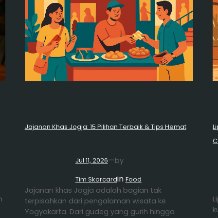
Jajanan Khas Jogja: 15 Pilihan Terbaik & Tips Hemat
L
C
—
by
Jul 11, 2026
in
Tim Skorcard
Food
Jajanan khas Jogja adalah bagian tak
h
L
terpisahkan dari pengalaman wisata ke
k
Yogyakarta. Dari gudeg yang gurih hingga