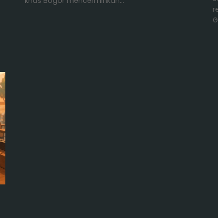
khas Bogor mencerminkan…
r
G