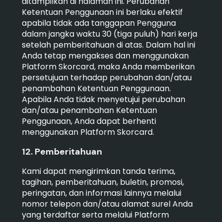
ditampilkan di halaman ini. Perubahan
Ketentuan Penggunaan ini berlaku efektif
apabila tidak ada tanggapan Pengguna
dalam jangka waktu 30 (tiga puluh) hari kerja
setelah pemberitahuan di atas. Dalam hal ini
Anda tetap mengakses dan menggunakan
Platform Skorcard, maka Anda memberikan
persetujuan terhadap perubahan dan/atau
penambahan Ketentuan Penggunaan.
Apabila Anda tidak menyetujui perubahan
dan/atau penambahan Ketentuan
Penggunaan, Anda dapat berhenti
menggunakan Platform Skorcard.
12. Pemberitahuan
Kami dapat mengirimkan tanda terima,
tagihan, pemberitahuan, buletin, promosi,
peringatan, dan informasi lainnya melalui
nomor telepon dan/atau alamat surel Anda
yang terdaftar serta melalui Platform