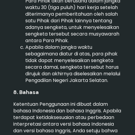
Para Pihak akan berusaha dalam jangka
waktu 30 (tiga puluh) hari kerja setelah
diterimanya pemberitahuan oleh salah
satu Pihak dari Pihak lainnya tentang
adanya sengketa, untuk menyelesaikan
sengketa tersebut secara musyawarah
antara Para Pihak.
Apabila dalam jangka waktu
sebagaimana diatur di atas, para pihak
tidak dapat menyelesaikan sengketa
secara damai, sengketa tersebut harus
dirujuk dan akhirnya diselesaikan melalui
Pengadilan Negeri Jakarta Selatan.
8. Bahasa
Ketentuan Penggunaan ini dibuat dalam
bahasa Indonesia dan bahasa Inggris. Apabila
terdapat ketidaksesuaian atau perbedaan
interpretasi antara versi bahasa Indonesia
dan versi bahasa Inggris, Anda setuju bahwa