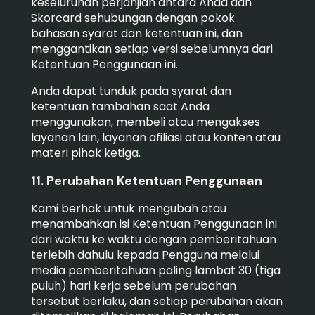
keseluruhan perjanjian antara Anda dan
Skorcard sehubungan dengan pokok
bahasan syarat dan ketentuan ini, dan
menggantikan setiap versi sebelumnya dari
Ketentuan Penggunaan ini.
Anda dapat tunduk pada syarat dan
ketentuan tambahan saat Anda
menggunakan, membeli atau mengakses
layanan lain, layanan afiliasi atau konten atau
materi pihak ketiga.
11. Perubahan Ketentuan Penggunaan
Kami berhak untuk mengubah atau
menambahkan isi Ketentuan Penggunaan ini
dari waktu ke waktu dengan pemberitahuan
terlebih dahulu kepada Pengguna melalui
media pemberitahuan paling lambat 30 (tiga
puluh) hari kerja sebelum perubahan
tersebut berlaku, dan setiap perubahan akan