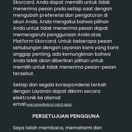
Skorcard. Anda dapat memilih untuk tidak
menerima pesan pada setiap saat dengan
mengubah preferensi dan pengaturan di
akun Anda. Anda mengakui bahwa pilihan
Anda untuk tidak menerima pesan dapat
memengaruhi penggunaan Anda atas
Platform Skorcard. Untuk beberapa pesan
sehubungan dengan Layanan kami yang kami
anggap penting, ada kemungkinan bahwa
Anda tidak akan diberikan pilihan untuk
memilih untuk tidak menerima pesan-pesan
tersebut.
Setiap dan segala korespondensi terkait
dengan Layanan dapat dikirim secara
elektronik ke alamat
email:
.
wecare@skorcard.app
PERSETUJUAN PENGGUNA
Saya telah membaca, memahami dan