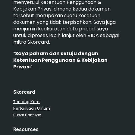
menyetujui Ketentuan Penggunaan &
Kebijakan Privasi dimana kedua dokumen
tersebut merupakan suatu kesatuan
dokumen yang tidak terpisahkan. Saya juga
menjamin keakuratan data pribadi saya
untuk diproses lebih lanjut oleh VIDA sebagai
mitra Skorcard.
“
Saya paham dan setuju dengan
Ketentuan Penggunaan & Kebijakan
Privasi
” .
Skorcard
Tentang Kami
Pertanyaan Umum
Pusat Bantuan
Resources