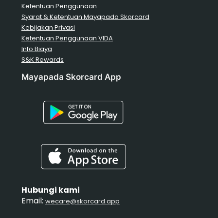
Ketentuan Penggunaan
Syarat & Ketentuan Mayapada Skorcard
Kebijakan Privasi
Ketentuan Penggunaan VIDA
Info Biaya
S&K Rewards
Mayapada Skorcard App
Hubungi kami
Email:
wecare@skorcard.app