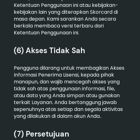
Ketentuan Penggunaan ini atau kebijakan-
kebijakan lain yang diterapkan Skorcard di
masa depan. Kami sarankan Anda secara
berkala membaca versi terbaru dari
Ketentuan Penggunaan ini.
(6) Akses Tidak Sah
Pengguna dilarang untuk membagikan Akses
Informasi Penerima Lisensi, kepada pihak
manapun, dan wajib mencegah akses yang
tidak sah atas penggunaan informasi, file,
atau data yang Anda simpan atau gunakan
terkait Layanan. Anda bertanggung jawab
sepenuhnya atas setiap dan segala aktivitas
yang dilakukan di dalam akun Anda..
(7) Persetujuan