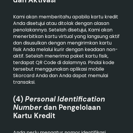
Kami akan memberitahu apabila kartu kredit
Anda disetujui atau ditolak dengan alasan
penolakannya. Setelah disetujui, Kami akan
menerbitkan kartu virtual yang langsung aktif
dan disusulkan dengan mengirimkan kartu
fisik Anda melalui kurir dengan keadaan non-
aktif. Setelah menerima paket kartu fisik,
terdapat QR Code di dalamnya. Pindai kode
tersebut menggunakan aplikasi mobile
Skorcard Anda dan Anda dapat memulai
transaksi.
(4)
Personal Identification
Number
dan Pengelolaan
Kartu Kredit
Anda perlu mengatur nomor identifikasi