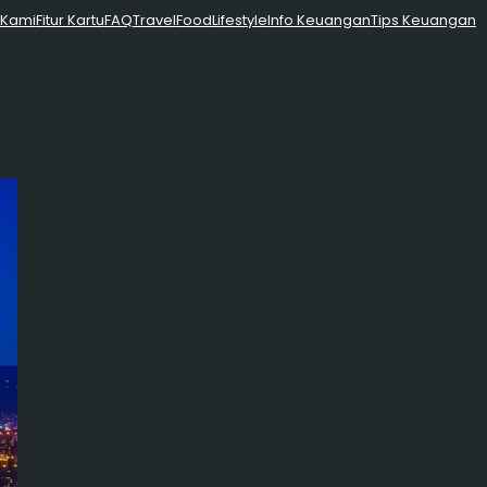
 Kami
Fitur Kartu
FAQ
Travel
Food
Lifestyle
Info Keuangan
Tips Keuangan