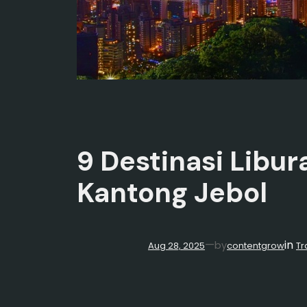
9 Destinasi Libu
Kantong Jebol
in
—
by
Aug 28, 2025
contentgrow
Tr