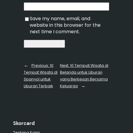
Save my name, email, and
website in this browser for the
next time I comment.
←
Previous:
10
Next:
10 Tempat Wisata di
Tempat Wisata di
Belanda untuk Liburan
Spanyol untuk
yang Berkesan Bersama
→
Liburan Terbaik
Keluarga
Skorcard
Tentang Kami