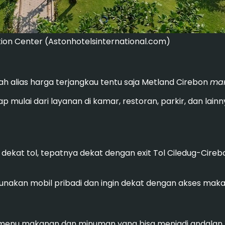
ion Center (Astonhotelsinternational.com)
rah alias harga terjangkau tentu saja Metland Cirebon
ma
kap mulai dari layanan di kamar, restoran, parkir, dan lai
dekat tol, tepatnya dekat dengan exit Tol Ciledug-Cirebo
kan mobil pribadi dan ingin dekat dengan akses maka hot
ki menu makanan dan minuman yang bisa menjadi andalan