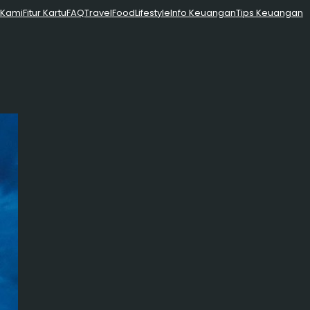
 Kami
Fitur Kartu
FAQ
Travel
Food
Lifestyle
Info Keuangan
Tips Keuangan