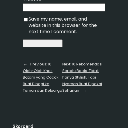
Save my name, email, and
website in this browser for the
next time I comment.
←
Previous:
10
Next:
10 Rekomendasi
Oleh-Oleh Khas
Sepatu Boots. Tidak
Batam yang Cocok
hanya Stylish, Tapi
Buat Dibagi ke
Nyaman Buat Dipakai
→
Teman dan Keluarga
Seharian
Skorcard