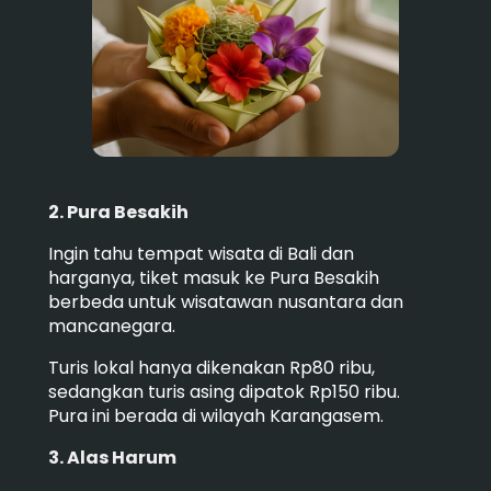
2. Pura Besakih
Ingin tahu tempat wisata di Bali dan
harganya, tiket masuk ke Pura Besakih
berbeda untuk wisatawan nusantara dan
mancanegara.
Turis lokal hanya dikenakan Rp80 ribu,
sedangkan turis asing dipatok Rp150 ribu.
Pura ini berada di wilayah Karangasem.
3. Alas Harum