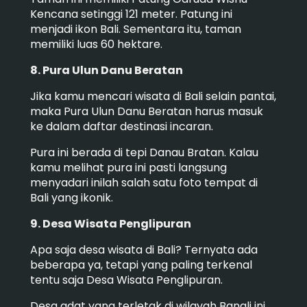
Kencana setinggi 121 meter. Patung ini
menjadi ikon Bali. Sementara itu, taman
memiliki luas 60 hektare.
8. Pura Ulun Danu Beratan
Jika kamu mencari wisata di Bali selain pantai,
maka Pura Ulun Danu Beratan harus masuk
ke dalam daftar destinasi incaran.
Pura ini berada di tepi Danau Bratan. Kalau
kamu melihat pura ini pasti langsung
menyadari inilah salah satu foto tempat di
Bali yang ikonik.
9. Desa Wisata Penglipuran
Apa saja desa wisata di Bali? Ternyata ada
beberapa ya, tetapi yang paling terkenal
tentu saja Desa Wisata Penglipuran.
Desa adat yang terletak di wilayah Bangli ini