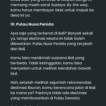
memang masih sarat budaya.
By the way
,
kamu harus membayar tiket untuk masuk ke
desa ini ya.
10. Pulau Nusa Penida
Apa saja yang terkenal di Bali? Banyak sekali
ya, tetapi destinasi wisata ini tidak boleh
dilewatkan. Pulau Nusa Penida yang terpisah
dari Bali.
Kamu bisa menikmati suasana Bali yang
berbeda. Tidak ketinggalan, kamu bisa
menyelam untuk melihat keindahan bawah
laut.
Nah, setelah melihat sejumlah rekomendasi
destinasi liburan, kamu berencana jalan di Bali
ke mana ya? Pastinya tidak ada destinasi
yang membosankan di Pulau Dewata.