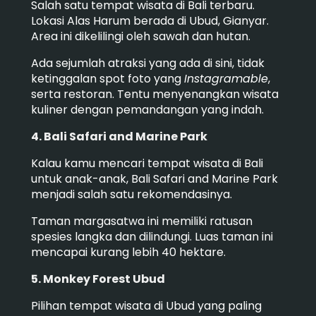
Salah satu tempat wisata di Bali terbaru.
Lokasi Alas Harum berada di Ubud, Gianyar.
Area ini dikelilingi oleh sawah dan hutan.
Ada sejumlah atraksi yang ada di sini, tidak
ketinggalan spot foto yang
Instagramable
,
serta restoran. Tentu menyenangkan wisata
kuliner dengan pemandangan yang indah.
4. Bali Safari and Marine Park
Kalau kamu mencari tempat wisata di Bali
untuk anak-anak, Bali Safari and Marine Park
menjadi salah satu rekomendasinya.
Taman margasatwa ini memiliki ratusan
spesies langka dan dilindungi. Luas taman ini
mencapai kurang lebih 40 hektare.
5. Monkey Forest Ubud
Pilihan tempat wisata di Ubud yang paling