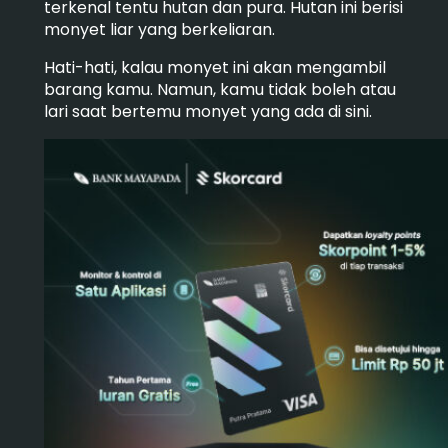
terkenal tentu hutan dan pura. Hutan ini berisi
monyet liar yang berkeliaran.
Hati-hati, kalau monyet ini akan mengambil
barang kamu. Namun, kamu tidak boleh atau
lari saat bertemu monyet yang ada di sini.