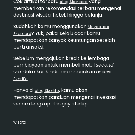
Cek artikel terbaru
yang
blog Skorcard
memberikan rekomendasi terbaru mengenai
destinasi wisata, hotel, hingga belanja.
Sudahkah kamu menggunakan
Mayapada
? Yuk, pakai selalu agar kamu
Skorcard
mendapatkan banyak keuntungan setelah
bertransaksi.
Sebelum mengajukan kredit ke lembaga
pembiayaan untuk membeli mobil
second
,
cek dulu skor kredit menggunakan
aplikasi
.
Skorlife
Hanya di
, kamu akan
blog Skorlife
mendapatkan panduan mengenai investasi
secara lengkap dan gaya hidup.
wisata