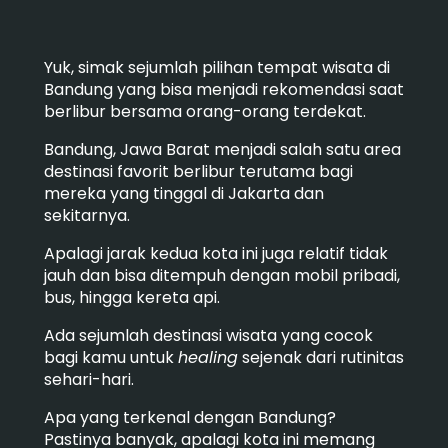
Yuk, simak sejumlah pilihan tempat wisata di
Bandung yang bisa menjadi rekomendasi saat
berlibur bersama orang-orang terdekat.
Bandung, Jawa Barat menjadi salah satu area
destinasi favorit berlibur terutama bagi
mereka yang tinggal di Jakarta dan
sekitarnya.
Apalagi jarak kedua kota ini juga relatif tidak
jauh dan bisa ditempuh dengan mobil pribadi,
bus, hingga kereta api.
Ada sejumlah destinasi wisata yang cocok
bagi kamu untuk
healing
sejenak dari rutinitas
sehari-hari.
Apa yang terkenal dengan Bandung?
Pastinya banyak, apalagi kota ini memang