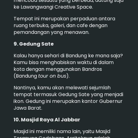
mencoba sesuatu yang berbeda, datang saja
ke Lawangwangi Creative Space.
Tempat ini merupakan perpaduan antara
ruang terbuka, galeri, dan cafe dengan
pemandangan yang menawan.
9. Gedung Sate
Kalau hanya sehari di Bandung ke mana saja?
Kamu bisa menghabiskan waktu di dalam
kota dengan menggunakan Bandros
(Bandung
tour on bus
).
Nantinya, kamu akan melewati sejumlah
tempat termasuk Gedung Sate yang menjadi
ikon. Gedung ini merupakan kantor Gubernur
Jawa Barat.
10. Masjid Raya Al Jabbar
Masjid ini memiliki nama lain, yaitu Masjid