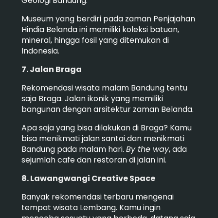
Geologi Bandung.
Museum yang berdiri pada zaman Penjajahan
Hindia Belanda ini memiliki koleksi batuan,
mineral, hingga fosil yang ditemukan di
Indonesia.
7. Jalan Braga
Rekomendasi wisata malam Bandung tentu
saja Braga. Jalan ikonik yang memiliki
bangunan dengan arsitektur zaman Belanda.
Apa saja yang bisa dilakukan di Braga? Kamu
bisa menikmati jalan santai dan menikmati
Bandung pada malam hari.
By the way
, ada
sejumlah cafe dan restoran di jalan ini.
8. Lawangwangi Creative Space
Banyak rekomendasi terbaru mengenai
tempat wisata Lembang. Kamu ingin