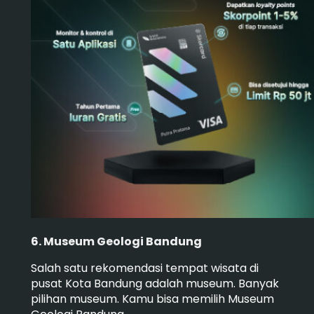
6. Museum Geologi Bandung
Salah satu rekomendasi tempat wisata di
pusat Kota Bandung adalah museum. Banyak
pilihan museum. Kamu bisa memilih Museum