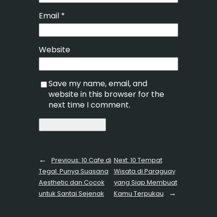
Email
*
Website
Save my name, email, and
website in this browser for the
next time I comment.
←
Previous:
10 Cafe di
Next:
10 Tempat
Tegal. Punya Suasana
Wisata di Paraguay
Aesthetic dan Cocok
yang Siap Membuat
→
untuk Santai Sejenak
Kamu Terpukau