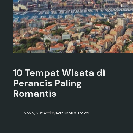
10 Tempat Wisata di
Perancis Paling
Romantis
in
—
by
Nov 2, 2024
Adit Skor
Travel