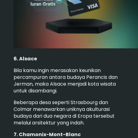
6. Alsace
Bila kamu ingin merasakan keunikan
percampuran antara budaya Perancis dan
Jerman, maka Alsace menjadi kota wisata
untuk disambangi.
Beberapa desa seperti Strasbourg dan
Colmar menawarkan uniknya akulturasi
budaya dari dua negara di Eropa tersebut
melalui arsitektur yang indah.
7. Chamonix-Mont-Blanc