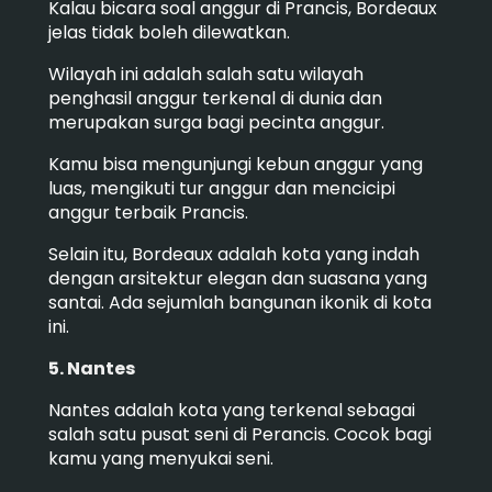
Kalau bicara soal anggur di Prancis, Bordeaux
jelas tidak boleh dilewatkan.
Wilayah ini adalah salah satu wilayah
penghasil anggur terkenal di dunia dan
merupakan surga bagi pecinta anggur.
Kamu bisa mengunjungi kebun anggur yang
luas, mengikuti tur anggur dan mencicipi
anggur terbaik Prancis.
Selain itu, Bordeaux adalah kota yang indah
dengan arsitektur elegan dan suasana yang
santai. Ada sejumlah bangunan ikonik di kota
ini.
5. Nantes
Nantes adalah kota yang terkenal sebagai
salah satu pusat seni di Perancis. Cocok bagi
kamu yang menyukai seni.