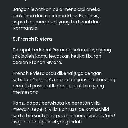
Jangan lewatkan pula mencicipi aneka
makanan dan minuman khas Perancis,
seperti camembert yang terkenal dari
Normandia.
9. French Riviera
Tempat terkenal Perancis selanjutnya yang
tak boleh kamu lewatkan ketika liburan
adalah French Riviera.
French Riviera atau dikenal juga dengan
sebutan Côte d’Azur adalah garis pantai yang
memiliki pasir putih dan air laut biru yang
memesona.
Kamu dapat berwisata ke deretan villa
mewah, seperti Villa Ephrussi de Rothschild
serta bersantai di spa, dan mencicipi
seafood
segar di tepi pantai yang indah.