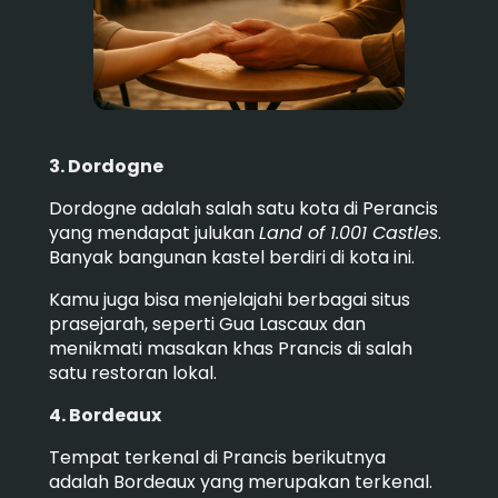
3. Dordogne
Dordogne adalah salah satu kota di Perancis
yang mendapat julukan
Land of 1.001 Castles
.
Banyak bangunan kastel berdiri di kota ini.
Kamu juga bisa menjelajahi berbagai situs
prasejarah, seperti Gua Lascaux dan
menikmati masakan khas Prancis di salah
satu restoran lokal.
4. Bordeaux
Tempat terkenal di Prancis berikutnya
adalah Bordeaux yang merupakan terkenal.