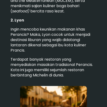
and the Mediterranean (MUCEM), serta
menikmati sajian kuliner boga bahari
(
seafood)
bercita rasa lezat.
2. Lyon
Ingin mencoba keunikan makanan khas
Perancis? Maka, Lyon cocok untuk menjadi
destinasi liburan yang wajib didatangi
lantaran dikenal sebagai ibu kota kuliner
Prancis.
Terdapat banyak restoran yang
menyediakan masakan tradisional Perancis.
Kota ini juga memiliki sejumlah restoran
berbintang Michelin di dunia.