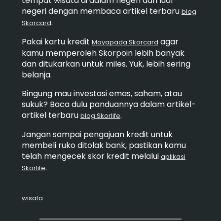
tempat wisata di dalam negeri dan luar
negeri dengan membaca artikel terbaru
blog
.
Skorcard
Pakai kartu kredit
agar
Mayapada Skorcard
kamu memperoleh Skorpoin lebih banyak
dan ditukarkan untuk miles. Yuk, lebih sering
belanja.
Bingung mau investasi emas, saham, atau
sukuk? Baca dulu panduannya dalam artikel-
artikel terbaru
.
blog Skorlife
Jangan sampai pengajuan kredit untuk
membeli ruko ditolak bank, pastikan kamu
telah mengecek skor kredit melalui
aplikasi
.
Skorlife
wisata