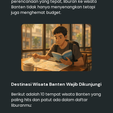
perencanaan yang tepat, liburan ke wisata
Banten tidak hanya menyenangkan tetapi
juga menghemat budget.
Destinasi Wisata Banten Wajib Dikunjungi
Berikut adalah 10 tempat wisata Banten yang
paling hits dan patut ada dalam daftar
liburanmu: