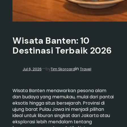
Wisata Banten: 10
Destinasi Terbaik 2026
in
—
by
Jul 6, 2026
Tim Skorcard
Travel
Wisata Banten menawarkan pesona alam
dan budaya yang memukau, mulai dari pantai
eksotis hingga situs bersejarah. Provinsi di
ujung barat Pulau Jawa ini menjadi pilihan
ideal untuk liburan singkat dari Jakarta atau
eksplorasi lebih mendalam tentang