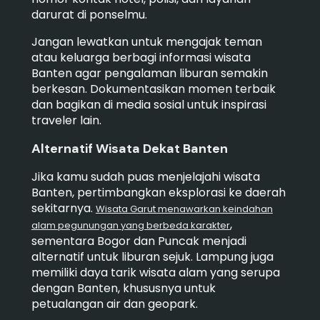
darurat di ponselmu.
Jangan lewatkan untuk mengajak teman
atau keluarga berbagi informasi wisata
Banten agar pengalaman liburan semakin
berkesan. Dokumentasikan momen terbaik
dan bagikan di media sosial untuk inspirasi
traveler lain.
Alternatif Wisata Dekat Banten
Jika kamu sudah puas menjelajahi wisata
Banten, pertimbangkan eksplorasi ke daerah
sekitarnya.
Wisata Garut menawarkan keindahan
,
alam pegunungan yang berbeda karakter
sementara Bogor dan Puncak menjadi
alternatif untuk liburan sejuk. Lampung juga
memiliki daya tarik wisata alam yang serupa
dengan Banten, khususnya untuk
petualangan air dan geopark.