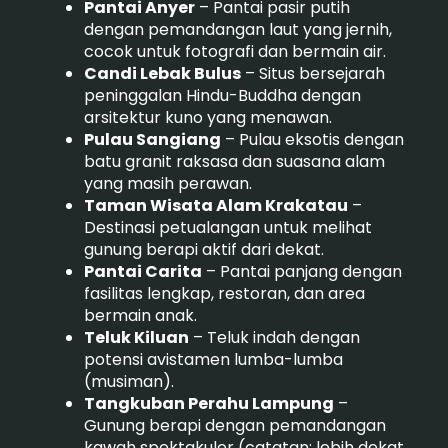
Pantai Anyer
– Pantai pasir putih
dengan pemandangan laut yang jernih,
cocok untuk fotografi dan bermain air.
Candi Lebak Bulus
– Situs bersejarah
peninggalan Hindu-Buddha dengan
arsitektur kuno yang menawan.
Pulau Sangiang
– Pulau eksotis dengan
batu granit raksasa dan suasana alam
yang masih perawan.
Taman Wisata Alam Krakatau
–
Destinasi petualangan untuk melihat
gunung berapi aktif dari dekat.
Pantai Carita
– Pantai panjang dengan
fasilitas lengkap, restoran, dan area
bermain anak.
Teluk Kiluan
– Teluk indah dengan
potensi avistamen lumba-lumba
(musiman).
Tangkuban Perahu Lampung
–
Gunung berapi dengan pemandangan
kawah spektakuler (catatan: lebih dekat