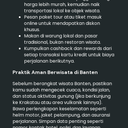
harga lebih murah, kemudian naik
transportasi lokal ke objek wisata.
Pesan paket tour atau tiket masuk
online untuk mendapatkan diskon
khusus.
Makan di warung lokal dan pasar
tradisional, bukan restoran wisata.
Kumpulkan cashback dan rewards dari
setiap transaksi kartu kredit untuk biaya
perjalanan berikutnya.
Praktik Aman Berwisata di Banten
Sebelum berangkat wisata Banten, pastikan
kamu sudah mengecek cuaca, kondisi jalan,
dan status aktivitas gunung (jika berkunjung
ke Krakatau atau area vulkanik lainnya).
Bawa perlengkapan keselamatan seperti
helm motor, jaket pelampung, dan asuransi
perjalanan. Simpan data penting seperti
nomor kontak hotel, polisi, dan layanan