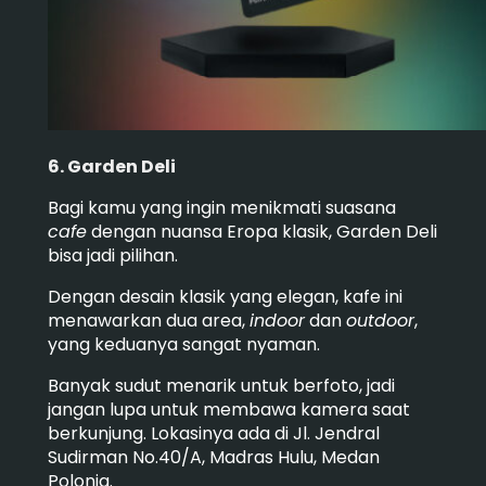
6. Garden Deli
Bagi kamu yang ingin menikmati suasana
cafe
dengan nuansa Eropa klasik, Garden Deli
bisa jadi pilihan.
Dengan desain klasik yang elegan, kafe ini
menawarkan dua area,
indoor
dan
outdoor
,
yang keduanya sangat nyaman.
Banyak sudut menarik untuk berfoto, jadi
jangan lupa untuk membawa kamera saat
berkunjung. Lokasinya ada di Jl. Jendral
Sudirman No.40/A, Madras Hulu, Medan
Polonia.