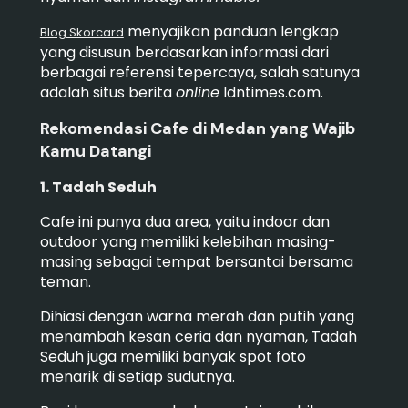
menyajikan panduan lengkap
Blog Skorcard
yang disusun berdasarkan informasi dari
berbagai referensi tepercaya, salah satunya
adalah situs berita
online
Idntimes.com.
Rekomendasi Cafe di Medan yang Wajib
Kamu Datangi
1. Tadah Seduh
Cafe ini punya dua area, yaitu indoor dan
outdoor yang memiliki kelebihan masing-
masing sebagai tempat bersantai bersama
teman.
Dihiasi dengan warna merah dan putih yang
menambah kesan ceria dan nyaman, Tadah
Seduh juga memiliki banyak spot foto
menarik di setiap sudutnya.