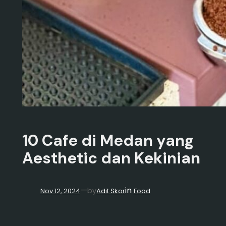
10 Cafe di Medan yang
Aesthetic dan Kekinian
in
—
by
Nov 12, 2024
Adit Skor
Food