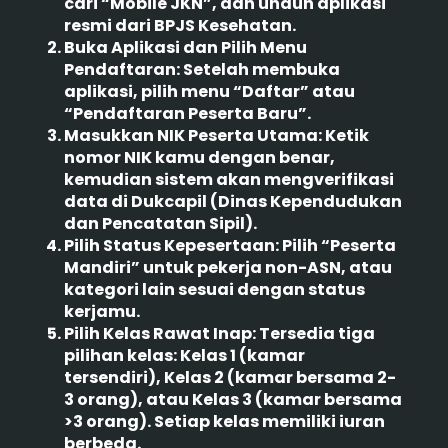
cari “Mobile JKN”, dan unduh aplikasi
resmi dari BPJS Kesehatan.
Buka Aplikasi dan Pilih Menu
Pendaftaran:
Setelah membuka
aplikasi, pilih menu “Daftar” atau
“Pendaftaran Peserta Baru”.
Masukkan NIK Peserta Utama:
Ketik
nomor NIK kamu dengan benar,
kemudian sistem akan mengverifikasi
data di Dukcapil (Dinas Kependudukan
dan Pencatatan Sipil).
Pilih Status Kepesertaan:
Pilih “Peserta
Mandiri” untuk pekerja non-ASN, atau
kategori lain sesuai dengan status
kerjamu.
Pilih Kelas Rawat Inap:
Tersedia tiga
pilihan kelas: Kelas 1 (kamar
tersendiri), Kelas 2 (kamar bersama 2-
3 orang), atau Kelas 3 (kamar bersama
>3 orang). Setiap kelas memiliki iuran
berbeda.