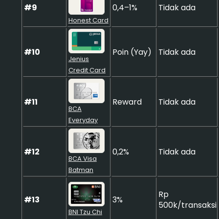
#9
0,4–1%
Tidak ada
Honest Card
#10
Poin (Yay)
Tidak ada
Jenius
Credit Card
#11
Reward
Tidak ada
BCA
Everyday
#12
0,2%
Tidak ada
BCA Visa
Batman
Rp
#13
3%
500k/transaksi
BNI Tzu Chi