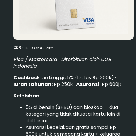
#3 ·
UOB One Card
Visa / Mastercard · Diterbitkan oleh UOB
Indonesia
Cashback tertinggi:
5% (batas Rp 200k) ·
Iuran tahunan:
Rp 250k ·
Asuransi:
Rp 600jt
Kelebihan
5% di bensin (SPBU) dan bioskop — dua
kategori yang tidak dikuasai kartu lain di
daftar ini
Asuransi kecelakaan gratis sampai Rp
600jt untuk pemegang kartu + keluarga