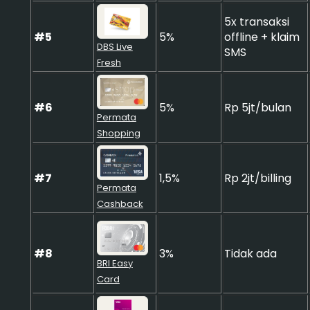
5x transaksi
#5
5%
offline + klaim
DBS Live
SMS
Fresh
#6
5%
Rp 5jt/bulan
Permata
Shopping
#7
1,5%
Rp 2jt/billing
Permata
Cashback
#8
3%
Tidak ada
BRI Easy
Card