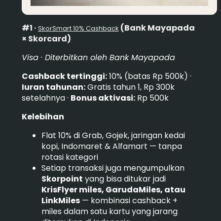
#1 ·
(Bank Mayapada
SkorSmart 10% Cashback
× Skorcard)
Visa · Diterbitkan oleh Bank Mayapada
Cashback tertinggi:
10% (batas Rp 500k) ·
Iuran tahunan:
Gratis tahun 1, Rp 300k
setelahnya ·
Bonus aktivasi:
Rp 500k
Kelebihan
Flat 10% di Grab, Gojek, jaringan kedai
kopi, Indomaret & Alfamart — tanpa
rotasi kategori
Setiap transaksi juga mengumpulkan
Skorpoint
yang bisa ditukar jadi
KrisFlyer miles, GarudaMiles, atau
LinkMiles
— kombinasi cashback +
miles dalam satu kartu yang jarang