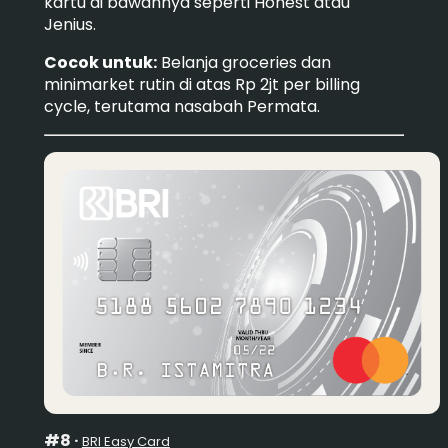
kartu di bawahnya seperti Honest atau
Jenius.
Cocok untuk:
Belanja groceries dan
minimarket rutin di atas Rp 2jt per billing
cycle, terutama nasabah Permata.
#8 ·
BRI Easy Card