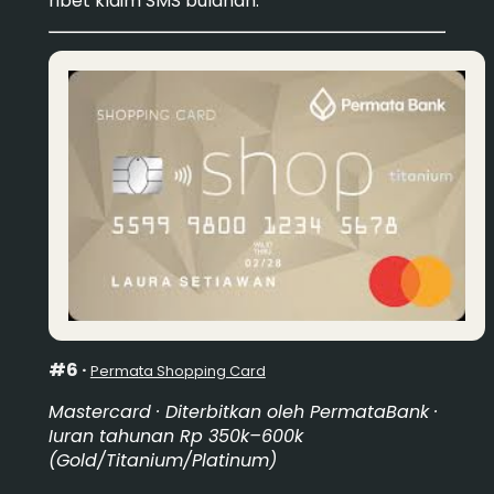
ribet klaim SMS bulanan.
#6 ·
Permata Shopping Card
Mastercard · Diterbitkan oleh PermataBank ·
Iuran tahunan Rp 350k–600k
(Gold/Titanium/Platinum)