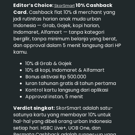
Editor’s Choice:
10% Cashback
SkorSmart
Card.
Cashback flat 10% di merchant yang
jadi rutinitas harian anak muda urban
Indonesia — Grab, Gojek, kopi harian,
Indomaret, Alfamart — tanpa kategori
bergilir, tanpa minimum belanja yang berat,
dan approval dalam 5 menit langsung dari HP
kamu.
10% di Grab & Gojek
10% di kopi, Indomaret & Alfamart
Bonus aktivasi Rp 500.000
Iuran tahunan gratis di tahun pertama
Kontrol kartu langsung dari aplikasi
Approval instan, 5 menit
Verdict singkat:
SkorSmart adalah satu-
satunya kartu yang membayar 10% untuk
hal-hal yang dibeli orang urban Indonesia
setiap hari. HSBC Live+, UOB One, dan
Permata Cashback adalah runner-up yang