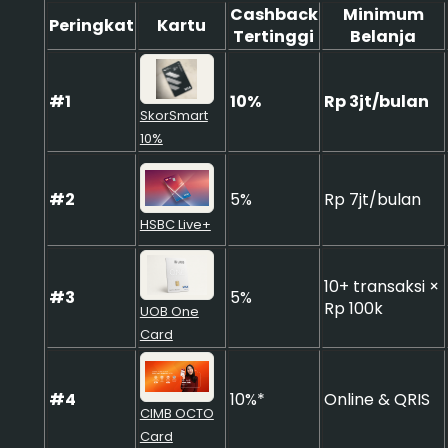
Cashback
Minimum
Peringkat
Kartu
Tertinggi
Belanja
#1
10%
Rp 3jt/bulan
SkorSmart
10%
#2
5%
Rp 7jt/bulan
HSBC Live+
10+ transaksi ×
#3
5%
Rp 100k
UOB One
Card
#4
10%*
Online & QRIS
CIMB OCTO
Card