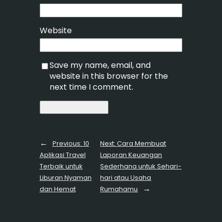
Website
Save my name, email, and
website in this browser for the
next time I comment.
←
Previous:
10
Next:
Cara Membuat
Aplikasi Travel
Laporan Keuangan
Terbaik untuk
Sederhana untuk Sehari-
Liburan Nyaman
hari atau Usaha
→
dan Hemat
Rumahamu