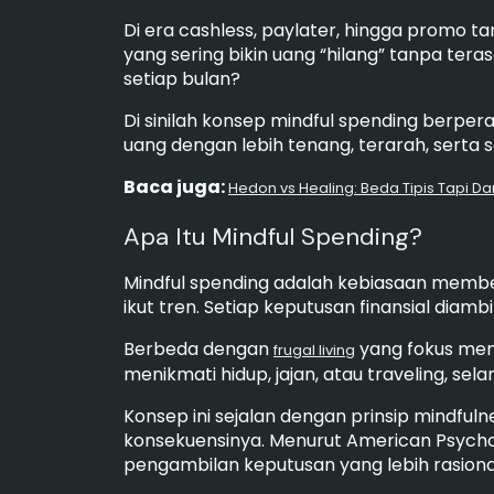
Di era cashless, paylater, hingga promo ta
yang sering bikin uang “hilang” tanpa ter
setiap bulan?
Di sinilah konsep mindful spending berpe
uang dengan lebih tenang, terarah, serta s
Baca juga:
Hedon vs Healing: Beda Tipis Tapi D
Apa Itu Mindful Spending?
Mindful spending adalah kebiasaan membe
ikut tren. Setiap keputusan finansial dia
Berbeda dengan
yang fokus men
frugal living
menikmati hidup, jajan, atau traveling, 
Konsep ini sejalan dengan prinsip mindfu
konsekuensinya. Menurut American Psychol
pengambilan keputusan yang lebih rasiona