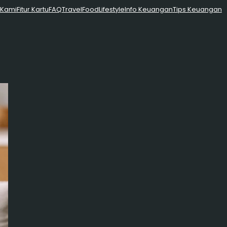
 Kami
Fitur Kartu
FAQ
Travel
Food
Lifestyle
Info Keuangan
Tips Keuangan