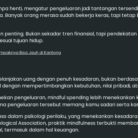
npa henti, mengatur pengeluaran jadi tantangan tersendiri
asa. Banyak orang merasa sudah bekerja keras, tapi tetap
ran penting. Bukan sekadar tren finansial, tapi pendek
esuai tujuan hidup.
ampaknya Bisa Jauh di Kantong
lanjakan uang dengan penuh kesadaran, bukan berdasar
mbil dengan mempertimbangkan kebutuhan, nilai pribadi,
ekan pengeluaran, mindful spending lebih menekankan k
selama pengeluaran tersebut memang kamu sadari serta k
lness dalam psikologi perilaku, yang menekankan kesadar
ogical Association, praktik mindfulness terbukti memba
l, termasuk dalam hal keuangan.