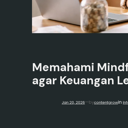
Memahami Mindfu
agar Keuangan Le
in
—
by
Jan 20, 2026
contentgrow
In