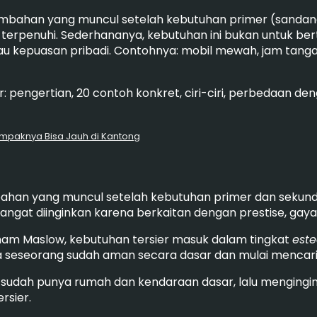
mbahan yang muncul setelah kebutuhan primer (sandan
erpenuhi. Sederhananya, kebutuhan ini bukan untuk ber
tau kepuasan pribadi. Contohnya: mobil mewah, jam tangan
: pengertian, 20 contoh konkret, ciri-ciri, perbedaan de
ampaknya Bisa Jauh di Kantong
ahan yang muncul setelah kebutuhan primer dan sekunde
i sangat diinginkan karena berkaitan dengan prestise, gay
aham Maslow, kebutuhan tersier masuk dalam tingkat
est
tika seseorang sudah aman secara dasar dan mulai mencari
sudah punya rumah dan kendaraan dasar, lalu mengingin
rsier.