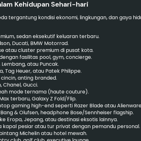
alam Kehidupan Sehari-hari
a tergantung kondisi ekonomi, lingkungan, dan gaya hid
mium, sedan eksekutif keluaran terbaru.
son, Ducati, BMW Motorrad.
 atau cluster premium di pusat kota.
ngan fasilitas pool, gym, concierge.
i, Lembang, atau Puncak.
, Tag Heuer, atau Patek Philippe.
 cincin, anting branded.
, Chanel, Gucci.
umah mode ternama (haute couture).
ax terbaru, Galaxy Z Fold/Flip.
top gaming high-end seperti Razer Blade atau Alienware
Bang & Olufsen, headphone Bose/Sennheiser flagship.
e Eropa, Jepang, atau destinasi eksotis lainnya.
 kapal pesiar atau tur privat dengan pemandu personal.
intang Michelin atau hotel mewah.
ry club, golf club, executive lounge.