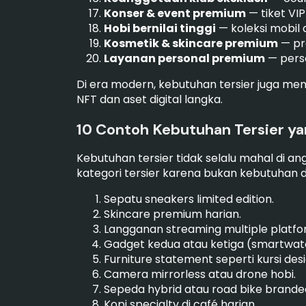
Konser & event premium
— tiket VIP
Hobi bernilai tinggi
— koleksi mobil a
Kosmetik & skincare premium
— pro
Layanan personal premium
— perso
Di era modern, kebutuhan tersier juga m
NFT dan aset digital langka.
10 Contoh Kebutuhan Tersier y
Kebutuhan tersier tidak selalu mahal di ang
kategori tersier karena bukan kebutuhan d
Sepatu sneakers limited edition.
Skincare premium harian.
Langganan streaming multiple platform
Gadget kedua atau ketiga (smartwat
Furniture statement seperti kursi desi
Camera mirrorless atau drone hobi.
Sepeda hybrid atau road bike brande
Kopi specialty di café harian.