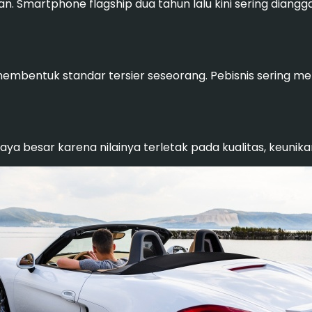
n. Smartphone flagship dua tahun lalu kini sering diangg
membentuk standar tersier seseorang. Pebisnis sering me
ya besar karena nilainya terletak pada kualitas, keunikan