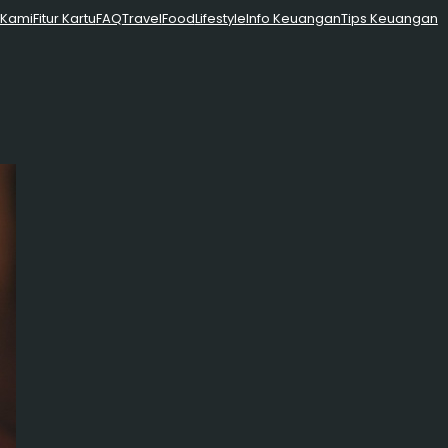
 Kami
Fitur Kartu
FAQ
Travel
Food
Lifestyle
Info Keuangan
Tips Keuangan