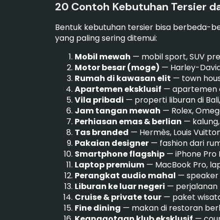
20 Contoh Kebutuhan Tersier d
Bentuk kebutuhan tersier bisa berbeda-bed
yang paling sering ditemui:
Mobil mewah
— mobil sport, SUV pre
Motor besar (moge)
— Harley-David
Rumah di kawasan elit
— town house
Apartemen eksklusif
— apartemen de
Vila pribadi
— properti liburan di Bal
Jam tangan mewah
— Rolex, Omega
Perhiasan emas & berlian
— kalung,
Tas branded
— Hermès, Louis Vuitton
Pakaian designer
— fashion dari r
Smartphone flagship
— iPhone Pro M
Laptop premium
— MacBook Pro, lap
Perangkat audio mahal
— speaker 
Liburan ke luar negeri
— perjalanan k
Cruise & private tour
— paket wisata
Fine dining
— makan di restoran berb
Keanggotaan klub eksklusif
— count