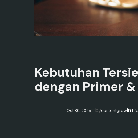
Kebutuhan Tersie
dengan Primer &
in
—
by
Oct 30, 2025
contentgrow
Lif