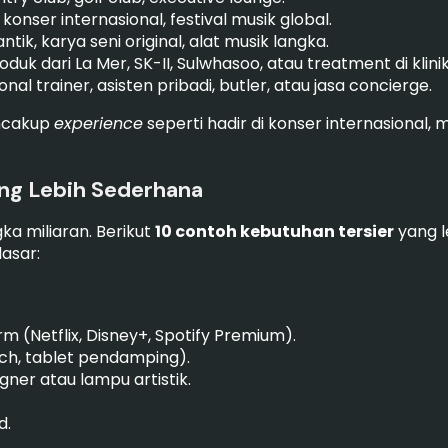
 konser internasional, festival musik global.
ntik, karya seni original, alat musik langka.
duk dari La Mer, SK-II, Sulwhasoo, atau treatment di klinik
nal trainer, asisten pribadi, butler, atau jasa concierge.
encakup
experience
seperti hadir di konser internasional, m
ang Lebih Sederhana
ka miliaran. Berikut
10 contoh kebutuhan tersier
yang l
asar:
 (Netflix, Disney+, Spotify Premium).
ch, tablet pendamping).
gner atau lampu artistik.
d.