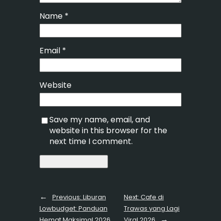
Name
*
Email
*
Website
Save my name, email, and
website in this browser for the
next time I comment.
←
Previous:
Liburan
Next:
Cafe di
Lowbudget: Panduan
Trawas yang Lagi
→
Hemat Maksimal 2026
Viral 2026