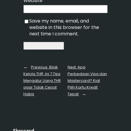
Website
Save my name, email, and
website in this browser for the
next time I comment.
←
Previous:
Bijak
Next:
Apa
Kelola THR, Ini 7 Tips
Perbedaan Visa dan
Mengatur Uang THR
Mastercard? Kiat
agar Tidak Cepat
Pilih Kartu Kredit
→
Habis
Tepat
Skorcard