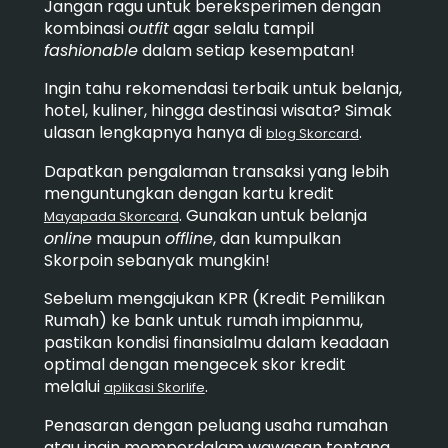
Jangan ragu untuk bereksperimen dengan
kombinasi
outfit
agar selalu tampil
fashionable
dalam setiap kesempatan!
Ingin tahu rekomendasi terbaik untuk belanja,
hotel, kuliner, hingga destinasi wisata? Simak
ulasan lengkapnya hanya di
.
blog Skorcard
Dapatkan pengalaman transaksi yang lebih
menguntungkan dengan kartu kredit
. Gunakan untuk belanja
Mayapada Skorcard
online
maupun
offline
, dan kumpulkan
Skorpoin sebanyak mungkin!
Sebelum mengajukan KPR (Kredit Pemilikan
Rumah) ke bank untuk rumah impianmu,
pastikan kondisi finansialmu dalam keadaan
optimal dengan mengecek skor kredit
melalui
.
aplikasi Skorlife
Penasaran dengan peluang usaha rumahan
atau ingin memperdalam wawasan tentang