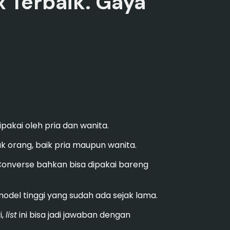
 Terbaik. Gaya
ipakai oleh pria dan wanita.
k orang, baik pria maupun wanita.
 Converse bahkan bisa dipakai bareng
odel tinggi yang sudah ada sejak lama.
i,
list
ini bisa jadi jawaban dengan