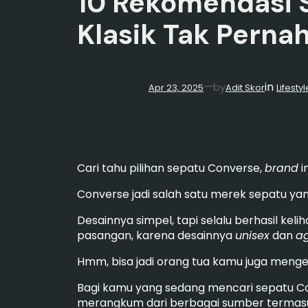
10 Rekomendasi S
Klasik Tak Perna
in
—
by
Apr 23, 2025
Adit Skor
Lifestyl
Cari tahu pilihan sepatu Converse,
brand
i
Converse jadi salah satu merek sepatu ya
Desainnya simpel, tapi selalu berhasil ke
pasangan, karena desainnya
unisex
dan
ag
Hmm, bisa jadi orang tua kamu juga menge
Bagi kamu yang sedang mencari sepatu Con
merangkum dari berbagai sumber termasuk