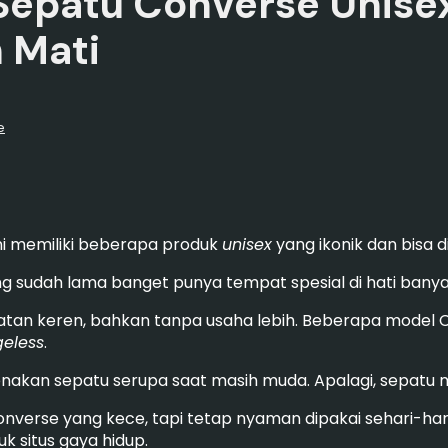
epatu Converse Unisex
h Mati
e
ni memiliki beberapa produk
unisex
yang ikonik dan bisa d
ng sudah lama banget punya tempat spesial di hati banya
lihatan keren, bahkan tanpa usaha lebih. Beberapa model
eless
.
nakan sepatu serupa saat masih muda. Apalagi, sepatu m
verse yang kece, tapi tetap nyaman dipakai sehari-har
 situs gaya hidup.