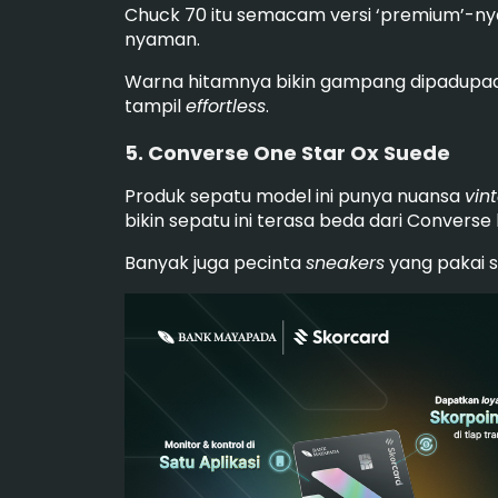
Chuck 70 itu semacam versi ‘premium’-nya d
nyaman.
Warna hitamnya bikin gampang dipadup
tampil
effortless
.
5. Converse One Star Ox Suede
Produk sepatu model ini punya nuansa
vin
bikin sepatu ini terasa beda dari Converse k
Banyak juga pecinta
sneakers
yang pakai s