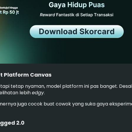
ift Platform Canvas
tapi tetap nyaman, model platform ini pas banget. Desain
elihatan lebih
edgy
.
ebenernya juga cocok buat cowok yang suka gaya eksper
ugged 2.0