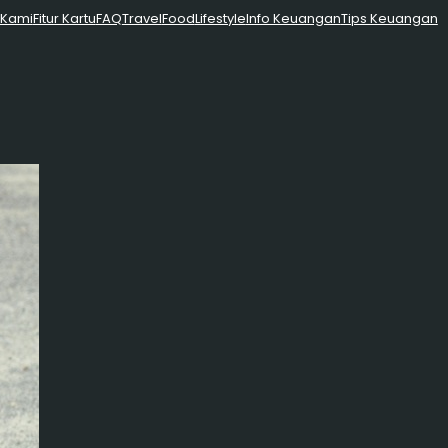
 Kami
Fitur Kartu
FAQ
Travel
Food
Lifestyle
Info Keuangan
Tips Keuangan