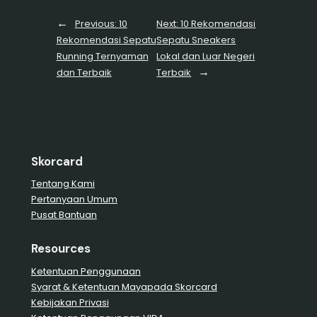
←
Previous:
10
Next:
10 Rekomendasi
Rekomendasi Sepatu
Sepatu Sneakers
Running Ternyaman
Lokal dan Luar Negeri
→
dan Terbaik
Terbaik
Skorcard
Tentang Kami
Pertanyaan Umum
Pusat Bantuan
Resources
Ketentuan Penggunaan
Syarat & Ketentuan Mayapada Skorcard
Kebijakan Privasi