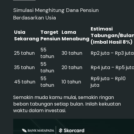
Simulasi Menghitung Dana Pensiun
Berdasarkan Usia
Estimasi
Usia
Target
Lama
Tabungan/Bula
Sekarang
Pensiun
Menabung
(Imbal Hasil 8%)
55
25 tahun
30 tahun
Rp2 juta – Rp3 juta
tahun
55
35 tahun
20 tahun
Rp4 juta – Rp5 jut
tahun
55
Rp9 juta – Rp10
45 tahun
10 tahun
tahun
juta
Semakin muda kamu mulai, semakin ringan
beban tabungan setiap bulan. Inilah kekuatan
waktu dalam investasi.