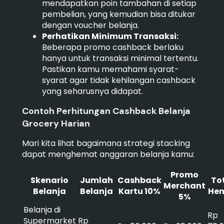
mendapatkan poin tambahan di setiap
pembelian, yang kemudian bisa ditukar
dengan voucher belanja.
Perhatikan Minimum Transaksi:
Beberapa promo cashback berlaku
hanya untuk transaksi minimal tertentu.
Pastikan kamu memahami syarat-
syarat agar tidak kehilangan cashback
yang seharusnya didapat.
Contoh Perhitungan Cashback Belanja
Grocery Harian
Mari kita lihat bagaimana strategi stacking
dapat menghemat anggaran belanja kamu:
Promo
Skenario
Jumlah
Cashback
To
Merchant
Belanja
Belanja
Kartu 10%
He
5%
Belanja di
Rp
Supermarket
Rp