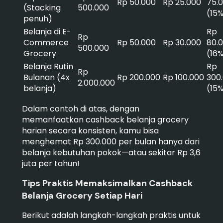
Rp 50.000
Rp 25.000
75.
(Stacking
500.000
(15
penuh)
Belanja di E-
Rp
Rp
Commerce
Rp 50.000
Rp 30.000
80.
500.000
Grocery
(16
Belanja Rutin
Rp
Rp
Bulanan (4x
Rp 200.000
Rp 100.000
300
2.000.000
belanja)
(15
Dalam contoh di atas, dengan
memanfaatkan cashback belanja grocery
harian secara konsisten, kamu bisa
menghemat Rp 300.000 per bulan hanya dari
belanja kebutuhan pokok—atau sekitar Rp 3,6
juta per tahun!
Tips Praktis Memaksimalkan Cashback
Belanja Grocery Setiap Hari
Berikut adalah langkah-langkah praktis untuk