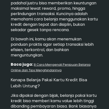
padahal justru bisa memberikan keuntungan
maksimal lewat reward, promo, hingga
perlindungan transaksi. Kuncinya adalah
memahami cara belanja menggunakan kartu
kredit dengan tepat dan disiplin, bukan
sekadar gesek tanpa rencana.
Di bawah ini, kamu akan menemukan
panduan praktis agar setiap transaksi lebih
efisien, terkontrol, dan bahkan
menguntungkan.
Baca juga:
8 Cara Mengenali Penipuan Belanja
Online dan Tips Menghindarinya
Kenapa Belanja Pakai Kartu Kredit Bisa
Lebih Untung?
Jika dipakai dengan bijak, belanja pakai kartu
kredit bisa memberi kamu value lebih tinggi
dibanding pembayaran biasa. Bank biasanya