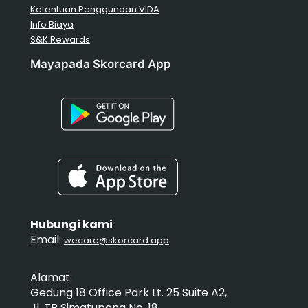
Ketentuan Penggunaan VIDA
Info Biaya
S&K Rewards
Mayapada Skorcard App
Hubungi kami
Email:
wecare@skorcard.app
Alamat:
Gedung 18 Office Park Lt. 25 Suite A2,
Jl. TB Simatupang No. 18,