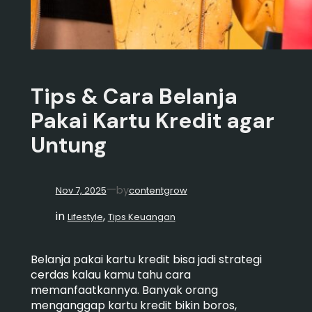
Tips & Cara Belanja
Pakai Kartu Kredit agar
Untung
—
by
Nov 7, 2025
contentgrow
in
, 
Lifestyle
Tips Keuangan
Belanja pakai kartu kredit bisa jadi strategi
cerdas kalau kamu tahu cara
memanfaatkannya. Banyak orang
menganggap kartu kredit bikin boros,