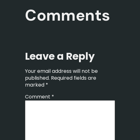
Comments
Leave a Reply
Your email address will not be
published.
Required fields are
marked
*
Comment
*