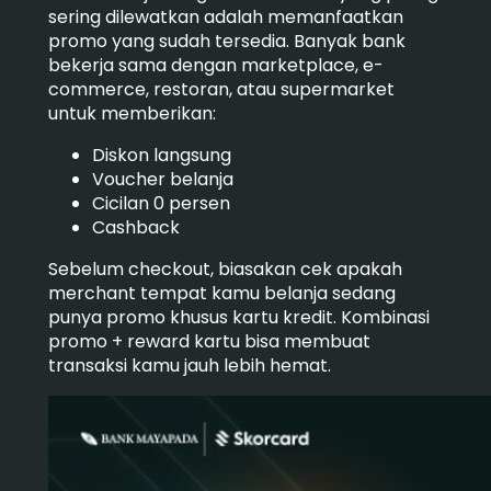
sering dilewatkan adalah memanfaatkan
promo yang sudah tersedia. Banyak bank
bekerja sama dengan marketplace, e-
commerce, restoran, atau supermarket
untuk memberikan:
Diskon langsung
Voucher belanja
Cicilan 0 persen
Cashback
Sebelum checkout, biasakan cek apakah
merchant tempat kamu belanja sedang
punya promo khusus kartu kredit. Kombinasi
promo + reward kartu bisa membuat
transaksi kamu jauh lebih hemat.