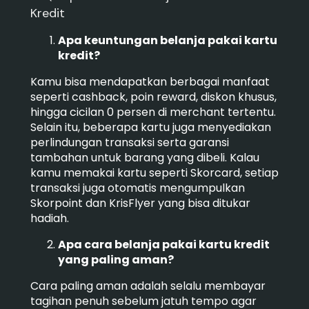
Kredit
Apa keuntungan belanja pakai kartu
kredit?
Kamu bisa mendapatkan berbagai manfaat
seperti cashback, poin reward, diskon khusus,
hingga cicilan 0 persen di merchant tertentu.
Selain itu, beberapa kartu juga menyediakan
perlindungan transaksi serta garansi
tambahan untuk barang yang dibeli. Kalau
kamu memakai kartu seperti Skorcard, setiap
transaksi juga otomatis mengumpulkan
Skorpoint dan KrisFlyer yang bisa ditukar
hadiah.
Apa cara belanja pakai kartu kredit
yang paling aman?
Cara paling aman adalah selalu membayar
tagihan penuh sebelum jatuh tempo agar