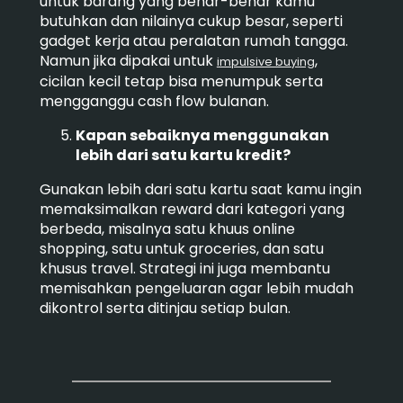
untuk barang yang benar-benar kamu
butuhkan dan nilainya cukup besar, seperti
gadget kerja atau peralatan rumah tangga.
Namun jika dipakai untuk
,
impulsive buying
cicilan kecil tetap bisa menumpuk serta
mengganggu cash flow bulanan.
Kapan sebaiknya menggunakan
lebih dari satu kartu kredit?
Gunakan lebih dari satu kartu saat kamu ingin
memaksimalkan reward dari kategori yang
berbeda, misalnya satu khuus online
shopping, satu untuk groceries, dan satu
khusus travel. Strategi ini juga membantu
memisahkan pengeluaran agar lebih mudah
dikontrol serta ditinjau setiap bulan.