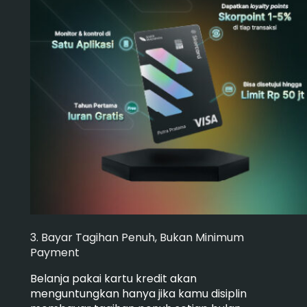
3. Bayar Tagihan Penuh, Bukan Minimum
Payment
Belanja pakai kartu kredit akan
menguntungkan hanya jika kamu disiplin