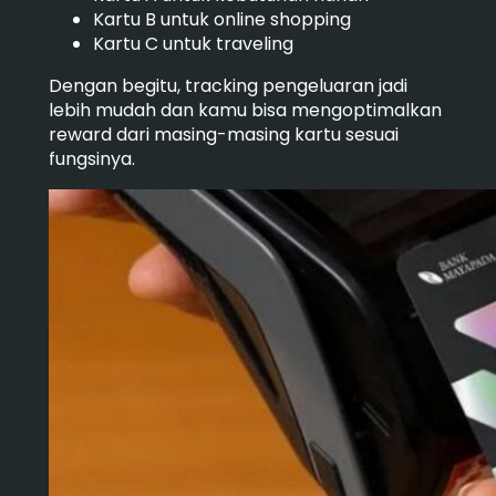
Kartu B untuk online shopping
Kartu C untuk traveling
Dengan begitu, tracking pengeluaran jadi
lebih mudah dan kamu bisa mengoptimalkan
reward dari masing-masing kartu sesuai
fungsinya.