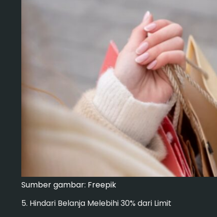
Sumber gambar: Freepik
5. Hindari Belanja Melebihi 30% dari Limit