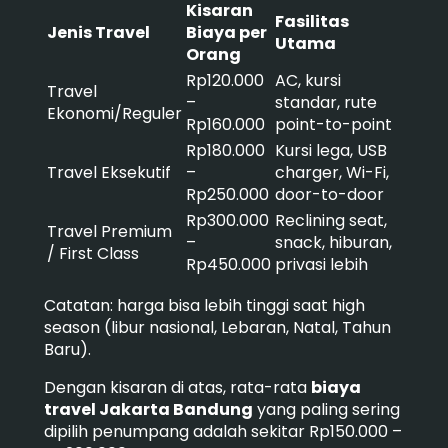
Kisaran
Fasilitas
Jenis Travel
Biaya per
Utama
Orang
Rp120.000
AC, kursi
Travel
–
standar, rute
Ekonomi/Reguler
Rp160.000
point-to-point
Rp180.000
Kursi lega, USB
Travel Eksekutif
–
charger, Wi-Fi,
Rp250.000
door-to-door
Rp300.000
Reclining seat,
Travel Premium
–
snack, hiburan,
/ First Class
Rp450.000
privasi lebih
Catatan: harga bisa lebih tinggi saat high
season (libur nasional, Lebaran, Natal, Tahun
Baru).
Dengan kisaran di atas, rata-rata
biaya
travel Jakarta Bandung
yang paling sering
dipilih penumpang adalah sekitar Rp150.000 –