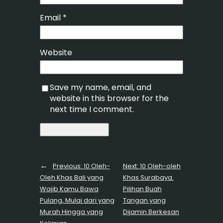
Email
*
Website
Save my name, email, and
website in this browser for the
next time I comment.
←
Previous:
10 Oleh-
Next:
10 Oleh-oleh
Oleh Khas Bali yang
Khas Surabaya.
Wajib Kamu Bawa
Pilihan Buah
Pulang, Mulai dari yang
Tangan yang
Murah Hingga yang
Dijamin Berkesan
→