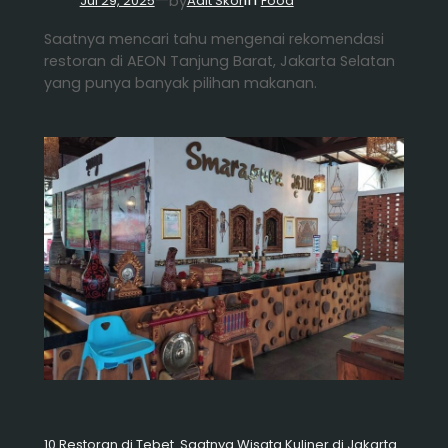
—
by
Jul 29, 2025
Adit Skor
Food
Saatnya mencari tahu mengenai rekomendasi
restoran di AEON Tanjung Barat, Jakarta Selatan
yang punya banyak pilihan makanan.
10 Restoran di Tebet. Saatnya Wisata Kuliner di Jakarta