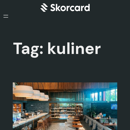
Tag:
kuliner