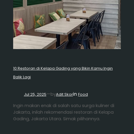
10 Restoran di Kelapa Gading yang Bikin Kamu Ingin
Balik Lagi
in
—
by
Jul 25, 2025
Adit Skor
Food
Ingin makan enak di salah satu surga kuliner di
Jakarta, inilah rekomendasi restoran di Kelapa
Gading, Jakarta Utara. Simak pilihannya.