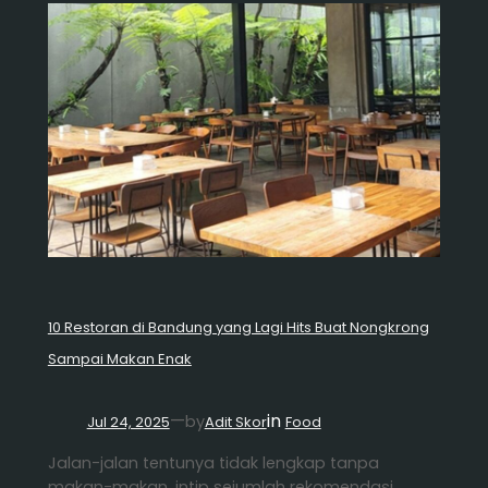
10 Restoran di Bandung yang Lagi Hits Buat Nongkrong
Sampai Makan Enak
in
—
by
Jul 24, 2025
Adit Skor
Food
Jalan-jalan tentunya tidak lengkap tanpa
makan-makan, intip sejumlah rekomendasi