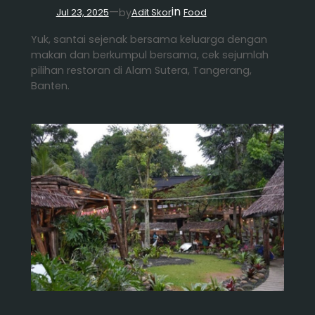
in
—
by
Jul 23, 2025
Adit Skor
Food
Yuk, santai sejenak bersama keluarga dengan
makan dan berkumpul bersama, cek sejumlah
pilihan restoran di Alam Sutera, Tangerang,
Banten.