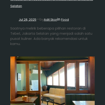
Selatan
in
—
by
Jul 28, 2025
Adit Skor
Food
Saatnya melirik beberapa pilihan restoran di
Tebet, Jakarta Selatan yang menjadi salah satu
pusat kuliner. Ada banyak rekomendasi untuk
kamu.