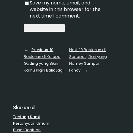
Save my name, email, and
website in this browser for the
next time I comment.
←
Previous:
10
Next:
10 Restoran di
Restoran di Kelapa
Senopati, Dari yang
Gading yang Bikin
Homey Sampai
→
Kamu Ingin Balik Lagi
Fancy
Skorcard
Tentang Kami
Pertanyaan Umum
Pusat Bantuan