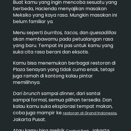
Buat kamu yang ingin mencoba sesuatu yang
berbeda, Hacienda menyajikan masakan
Meksiko yang kaya rasa. Mungkin masakan ini
belum familiar ya.
Menu seperti
burritos, tacos,
dan
quesadillas
akan membawamu pada petualangan rasa
yang baru. Tempat ini pas untuk kamu yang
suka cita rasa berani dan eksotis.
Kamu bisa menemukan berbagai restoran di
Plaza Senayan yang tidak cuma enak, tetapi
juga ramah di kantong kalau pintar
memilihnya.
Dari
brunch
sampai
dinner
, dari santai
sampai formal, semua pilihan tersedia. Dan
kalau kamu suka eksplorasi tempat makan,
coba juga mampir ke
,
restoran di Grand Indonesia
Jakarta Pusat.
Atau kamu bisa melirik
, Jakarta
Central Park