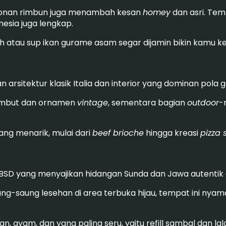
honan rimbun juga menambah kesan
homey
dan asri. Tem
esia juga lengkap.
atau sup ikan gurame asam segar dijamin bikin kamu ke
an arsitektur klasik Italia dan interior yang dominan pol
embut dan ornamen
vintage
, sementara bagian
outdoor
-
ang menarik, mulai dari
beef brioche
hingga kreasi
pizza 
i BSD yang menyajikan hidangan Sunda dan Jawa autentik
aung-saung lesehan di area terbuka hijau, tempat ini ny
ikan, ayam, dan yang paling seru, yaitu refill sambal dan l