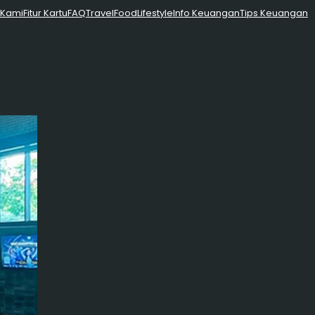
 Kami
Fitur Kartu
FAQ
Travel
Food
Lifestyle
Info Keuangan
Tips Keuangan