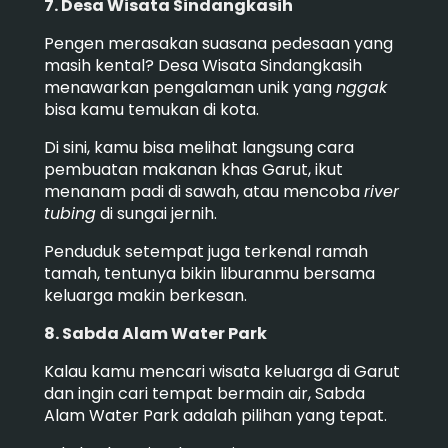
7. Desa Wisata Sindangkasih
Pengen merasakan suasana pedesaan yang
masih kental? Desa Wisata Sindangkasih
menawarkan pengalaman unik yang
nggak
bisa kamu temukan di kota.
Di sini, kamu bisa melihat langsung cara
pembuatan makanan khas Garut, ikut
menanam padi di sawah, atau mencoba
river
tubing
di sungai jernih.
Penduduk setempat juga terkenal ramah
tamah, tentunya bikin liburanmu bersama
keluarga makin berkesan.
8. Sabda Alam Water Park
Kalau kamu mencari wisata keluarga di Garut
dan ingin cari tempat bermain air, Sabda
Alam Water Park adalah pilihan yang tepat.