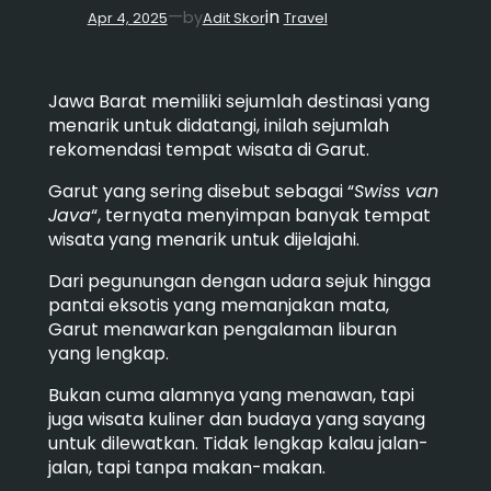
in
—
by
Apr 4, 2025
Adit Skor
Travel
Jawa Barat memiliki sejumlah destinasi yang
menarik untuk didatangi, inilah sejumlah
rekomendasi tempat wisata di Garut.
Garut yang sering disebut sebagai “
Swiss van
Java
“, ternyata menyimpan banyak tempat
wisata yang menarik untuk dijelajahi.
Dari pegunungan dengan udara sejuk hingga
pantai eksotis yang memanjakan mata,
Garut menawarkan pengalaman liburan
yang lengkap.
Bukan cuma alamnya yang menawan, tapi
juga wisata kuliner dan budaya yang sayang
untuk dilewatkan. Tidak lengkap kalau jalan-
jalan, tapi tanpa makan-makan.