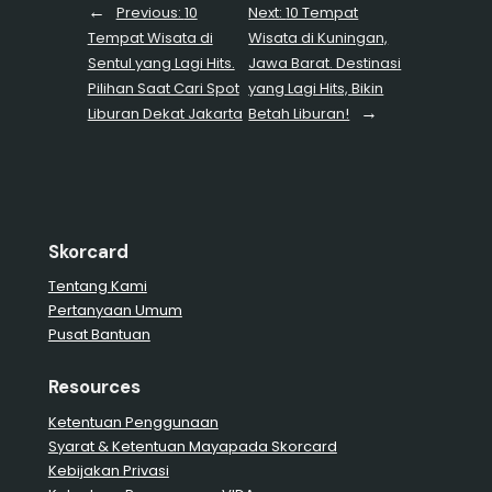
←
Previous:
10
Next:
10 Tempat
Tempat Wisata di
Wisata di Kuningan,
Sentul yang Lagi Hits.
Jawa Barat. Destinasi
Pilihan Saat Cari Spot
yang Lagi Hits, Bikin
→
Liburan Dekat Jakarta
Betah Liburan!
Skorcard
Tentang Kami
Pertanyaan Umum
Pusat Bantuan
Resources
Ketentuan Penggunaan
Syarat & Ketentuan Mayapada Skorcard
Kebijakan Privasi