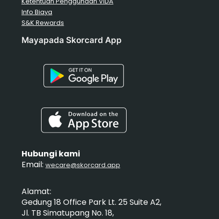
Ketentuan Penggunaan VIDA
Info Biaya
S&K Rewards
Mayapada Skorcard App
Hubungi kami
Email:
wecare@skorcard.app
Alamat:
Gedung 18 Office Park Lt. 25 Suite A2,
Jl. TB Simatupang No. 18,