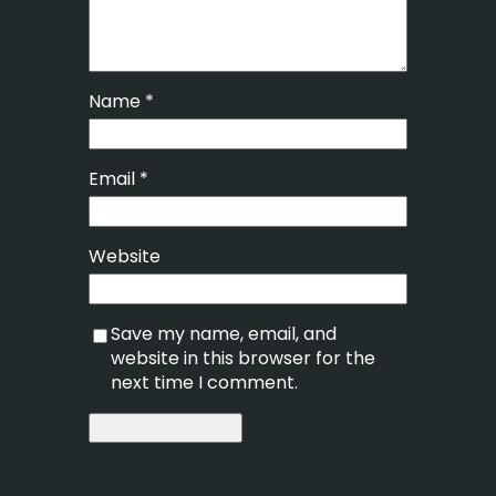
Name
*
Email
*
Website
Save my name, email, and
website in this browser for the
next time I comment.