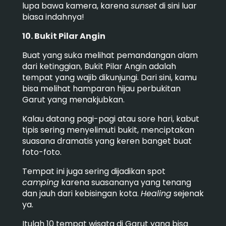
lupa bawa kamera, karena
sunset
di sini luar
biasa indahnya!
10. Bukit Pilar Angin
Buat yang suka melihat pemandangan alam
dari ketinggian, Bukit Pilar Angin adalah
tempat yang wajib dikunjungi.
Dari sini, kamu
bisa melihat hamparan hijau perbukitan
Garut yang menakjubkan.
Kalau datang pagi-pagi atau sore hari, kabut
tipis sering menyelimuti bukit, menciptakan
suasana dramatis yang keren banget buat
foto-foto.
Tempat ini juga sering dijadikan spot
camping
karena suasananya yang tenang
dan jauh dari kebisingan kota.
Healing
sejenak
ya.
Itulah 10 tempat wisata di Garut yang bisa