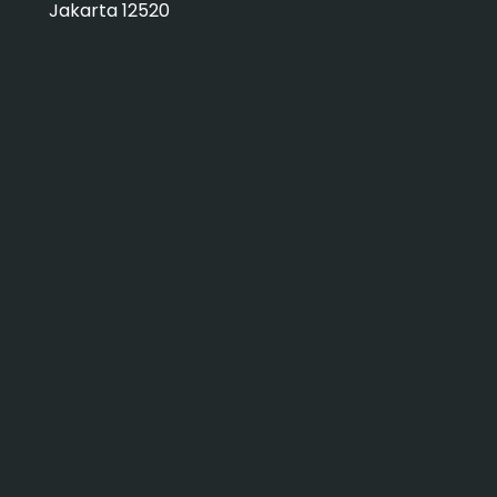
Jakarta 12520