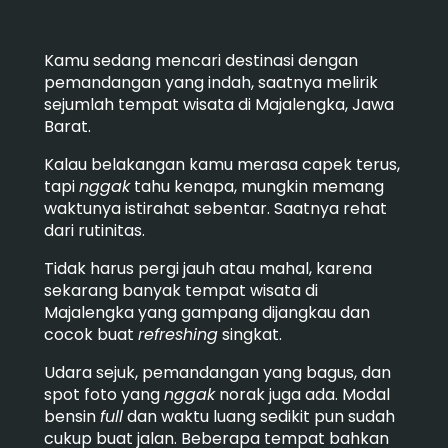
Kamu sedang mencari destinasi dengan
pemandangan yang indah, saatnya melirik
sejumlah tempat wisata di Majalengka, Jawa
Barat.
Kalau belakangan kamu merasa capek terus,
tapi
nggak
tahu kenapa, mungkin memang
waktunya istirahat sebentar. Saatnya rehat
dari rutinitas.
Tidak harus pergi jauh atau mahal, karena
sekarang banyak tempat wisata di
Majalengka yang gampang dijangkau dan
cocok buat
refreshing
singkat.
Udara sejuk, pemandangan yang bagus, dan
spot foto yang
nggak
norak juga ada. Modal
bensin
full
dan waktu luang sedikit pun sudah
cukup buat jalan.
Beberapa tempat bahkan