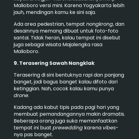
Malioboro versi mini. Karena Yogyakarta lebih
jauh, mendingan kamu ke sini saja.
Ada area pedestrian, tempat
nongkrong
, dan
desainnya memang dibuat untuk foto-foto
santai. Tidak heran, kalau tempat ini disebut
juga sebagai wisata Majalengka rasa
Malioboro.
9. Terasering Sawah Nangklak
Terasering di sini bentuknya rapi dan panjang
banget, jadi bagus banget kalau difoto dari
ketinggian. Nah, cocok kalau kamu punya
drone
.
Kadang ada kabut tipis pada pagi hari yang
membuat pemandangannya makin dramatis.
Beberapa orang juga suka memanfaatkan
tempat ini buat
prewedding
karena
vibes
-
nya pas banget.