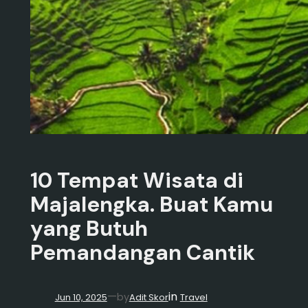
10 Tempat Wisata di
Majalengka. Buat Kamu
yang Butuh
Pemandangan Cantik
in
—
by
Jun 10, 2025
Adit Skor
Travel