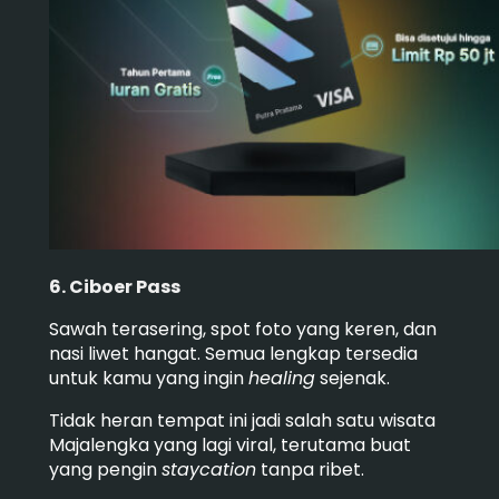
6. Ciboer Pass
Sawah terasering, spot foto yang keren, dan
nasi liwet hangat. Semua lengkap tersedia
untuk kamu yang ingin
healing
sejenak.
Tidak heran tempat ini jadi salah satu wisata
Majalengka yang lagi viral, terutama buat
yang pengin
staycation
tanpa ribet.