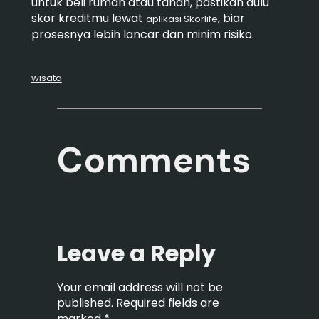
untuk beli rumah atau tanah, pastikan dulu
skor kreditmu lewat
, biar
aplikasi Skorlife
prosesnya lebih lancar dan minim risiko.
wisata
Comments
Leave a Reply
Your email address will not be
published.
Required fields are
marked
*