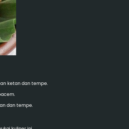
duan ketan dan tempe.
bacem.
etan dan tempe.
kai kuliner ini.