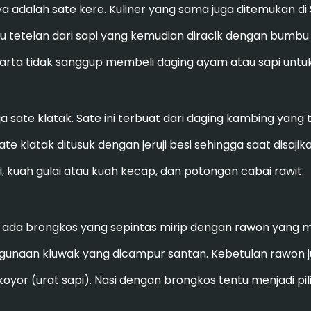
 adalah sate kere. Kuliner yang sama juga ditemukan di
 atau tetelan dari sapi yang kemudian diracik dengan bumb
arta tidak sanggup membeli daging ayam atau sapi untuk 
ja sate klatak. Sate ini terbuat dari daging kambing yan
 klatak ditusuk dengan jeruji besi sehingga saat disaji
si, kuah gulai atau kuah kecap, dan potongan cabai rawit.
, ada brongkos yang sepintas mirip dengan rawon yang m
nggunaan kluwak yang dicampur santan. Kebetulan rawon
n koyor (urat sapi). Nasi dengan brongkos tentu menjadi 