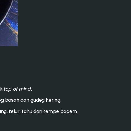
uk
top of mind
.
eg basah dan gudeg kering.
ung, telur, tahu dan tempe bacem.