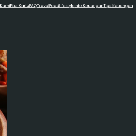
 Kami
Fitur Kartu
FAQ
Travel
Food
Lifestyle
Info Keuangan
Tips Keuangan