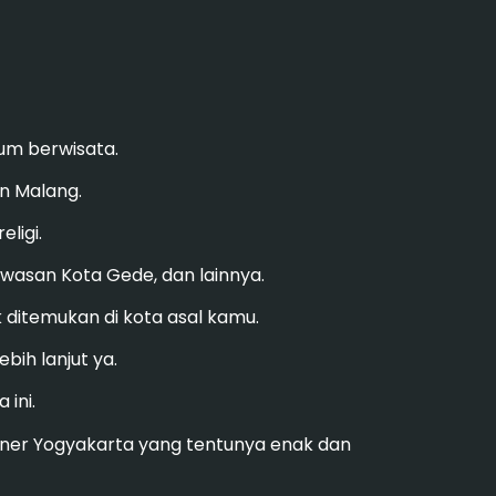
elum berwisata.
an Malang.
eligi.
awasan Kota Gede, dan lainnya.
k ditemukan di kota asal kamu.
bih lanjut ya.
 ini.
ner Yogyakarta yang tentunya enak dan