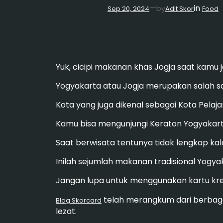
in
—
by
Sep 20, 2024
Adit Skor
Food
Yuk, cicipi makanan khas Jogja saat kamu j
Yogyakarta atau Jogja merupakan salah satu
Kota yang juga dikenal sebagai Kota Pelajar
Kamu bisa mengunjungi Keraton Yogyakarta,
Saat berwisata tentunya tidak lengkap kal
Inilah sejumlah makanan tradisional Yogya
Jangan lupa untuk menggunakan kartu kr
telah merangkum dari berbaga
Blog Skorcard
lezat.