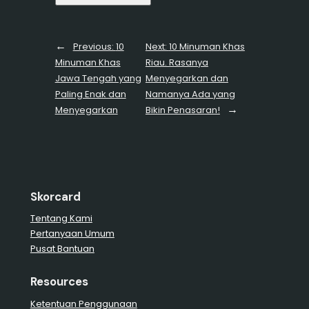
←
Previous:
10
Next:
10 Minuman Khas
Minuman Khas
Riau. Rasanya
Jawa Tengah yang
Menyegarkan dan
Paling Enak dan
Namanya Ada yang
→
Menyegarkan
Bikin Penasaran!
Skorcard
Tentang Kami
Pertanyaan Umum
Pusat Bantuan
Resources
Ketentuan Penggunaan