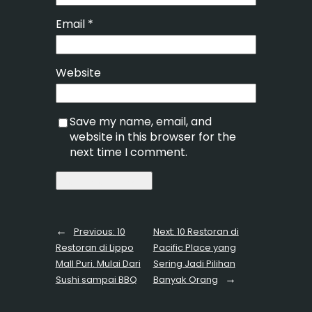
Email
*
Website
Save my name, email, and
website in this browser for the
next time I comment.
←
Previous:
10
Next:
10 Restoran di
Restoran di Lippo
Pacific Place yang
Mall Puri. Mulai Dari
Sering Jadi Pilihan
→
Sushi sampai BBQ
Banyak Orang