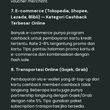
voucher merchant.
7. E-commerce (Tokopedia, Shopee,
Lazada, Blibli) — Kategori Cashback
Terbesar Online
Banyak e-commerce punya program
cashback untuk pembayaran kartu kredit
tertentu. Rate 2–8% tergantung promo dan
kartu. Tips: pantau halaman promo kartu di
e-commerce dan kombinasikan dengan
flash sale.
8. Transportasi Online (Gojek, Grab)
Pembayaran via e-wallet yang di-top-up dari
kartu cashback memberi cashback tidak
langsung. Beberapa kartu juga punya
partnership langsung dengan Gojek/Grab
dengan rate 5%. Tips: gunakan paket
subscription transportasi jika tersedia.