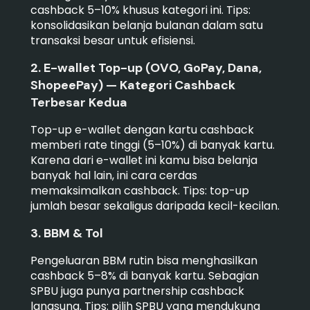
cashback 5–10% khusus kategori ini. Tips:
konsolidasikan belanja bulanan dalam satu
transaksi besar untuk efisiensi.
2. E-wallet Top-up (OVO, GoPay, Dana,
ShopeePay) — Kategori Cashback
Terbesar Kedua
Top-up e-wallet dengan kartu cashback
memberi rate tinggi (5–10%) di banyak kartu.
Karena dari e-wallet ini kamu bisa belanja
banyak hal lain, ini cara cerdas
memaksimalkan cashback. Tips: top-up
jumlah besar sekaligus daripada kecil-kecilan.
3. BBM & Tol
Pengeluaran BBM rutin bisa menghasilkan
cashback 5–8% di banyak kartu. Sebagian
SPBU juga punya partnership cashback
langsung. Tips: pilih SPBU yang mendukung