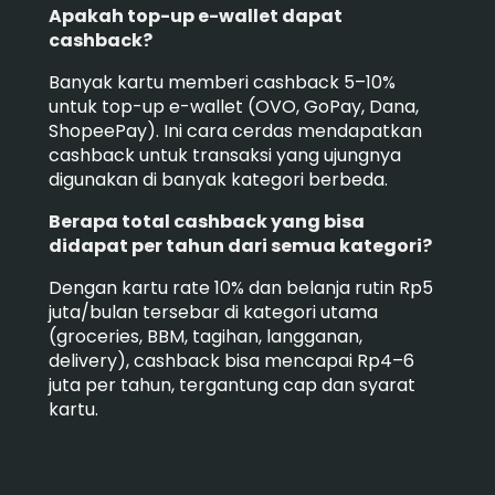
Apakah top-up e-wallet dapat
cashback?
Banyak kartu memberi cashback 5–10%
untuk top-up e-wallet (OVO, GoPay, Dana,
ShopeePay). Ini cara cerdas mendapatkan
cashback untuk transaksi yang ujungnya
digunakan di banyak kategori berbeda.
Berapa total cashback yang bisa
didapat per tahun dari semua kategori?
Dengan kartu rate 10% dan belanja rutin Rp5
juta/bulan tersebar di kategori utama
(groceries, BBM, tagihan, langganan,
delivery), cashback bisa mencapai Rp4–6
juta per tahun, tergantung cap dan syarat
kartu.