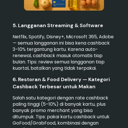
5. Langganan Streaming & Software
Netflix, Spotify, Disney+, Microsoft 365, Adobe
— semua langganan ini bisa kena cashback
3–10% tergantung kartu. Karena auto-
renewal, cashback masuk otomatis tiap
bulan. Tips: review semua langganan tiap
kuartal, batalkan yang tidak terpakai.
6. Restoran & Food Delivery — Kategori
Cashback Terbesar untuk Makan
Salah satu kategori dengan rate cashback
paling tinggi (5–10%) di banyak kartu, plus
banyak promo merchant yang bisa
ditumpuk. Tips: pakai kartu cashback untuk
GoFood/GrabFood, kombinasi dengan