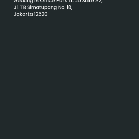
Gedung 18 Office Park Lt. 25 Suite A2,
Jl. TB Simatupang No. 18,
Jakarta 12520