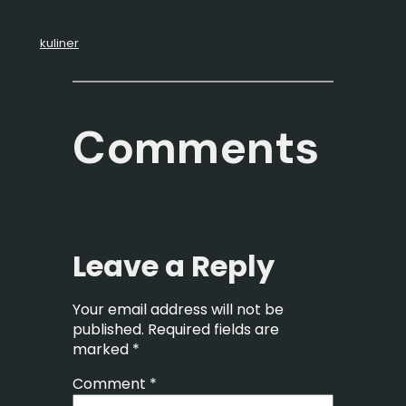
kuliner
Comments
Leave a Reply
Your email address will not be
published.
Required fields are
marked
*
Comment
*