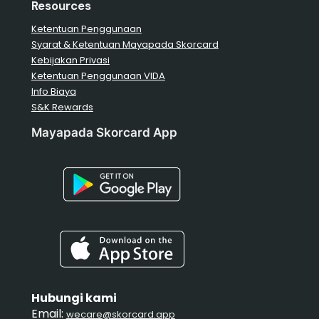
Resources
Ketentuan Penggunaan
Syarat & Ketentuan Mayapada Skorcard
Kebijakan Privasi
Ketentuan Penggunaan VIDA
Info Biaya
S&K Rewards
Mayapada Skorcard App
Hubungi kami
Email:
wecare@skorcard.app