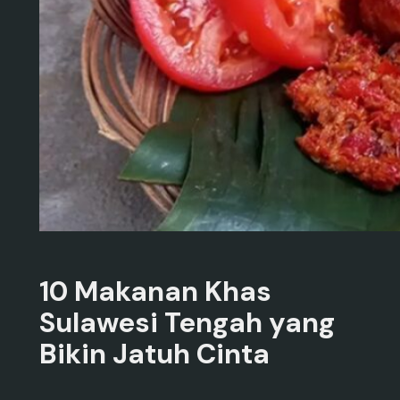
10 Makanan Khas
Sulawesi Tengah yang
Bikin Jatuh Cinta