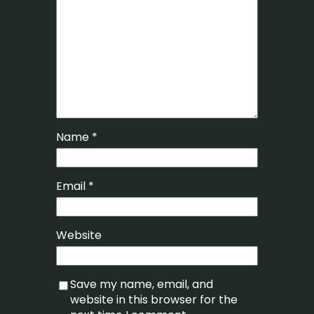
Name
*
Email
*
Website
Save my name, email, and
website in this browser for the