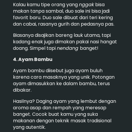
Kalau kamu tipe orang yang
nggak
bisa
makan tanpa sambal, duo sale ini bisa jadi
favorit baru. Duo sale dibuat dari teri kering
dan cabai, rasanya gurih dan pedasnya pas.
Biasanya disajikan bareng lauk utama, tapi
kadang enak juga dimakan pakai nasi hangat
doang. Simpel tapi
nendang
banget!
4. Ayam Bambu
Ayam bambu diisebut juga ayam buluh
karena cara masaknya yang unik. Potongan
ayam dimasukkan ke dalam bambu, terus
dibakar.
Hasilnya? Daging ayam yang lembut dengan
aroma asap dan rempah yang meresap
banget. Cocok buat kamu yang suka
makanan dengan teknik masak tradisional
yang autentik.