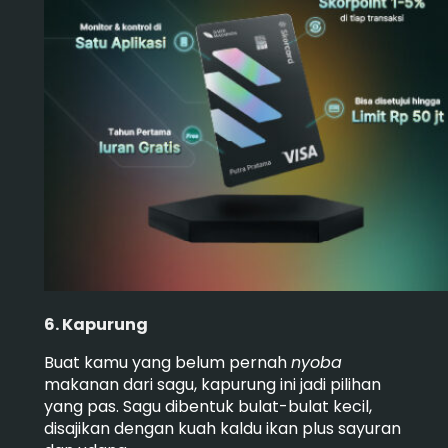
6. Kapurung
Buat kamu yang belum pernah
nyoba
makanan dari sagu, kapurung ini jadi pilihan
yang pas. Sagu dibentuk bulat-bulat kecil,
disajikan dengan kuah kaldu ikan plus sayuran